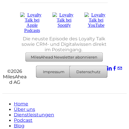
Die neuste Episode des Loyalty Talk
sowie
CRM- und Digitalwissen direkt
im Posteingang.
MilesAhead Newsletter abonnieren
©2026
Impressum
Datenschutz
MilesAhea
d AG
Home
Über uns
Dienstleistungen
Podcast
Blog