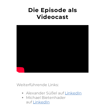
Die Episode als
Videocast
Weit
erführende Links:​
Alexander Süßel auf
LinkedIn
Michael Bietenhader
auf
LinkedIn