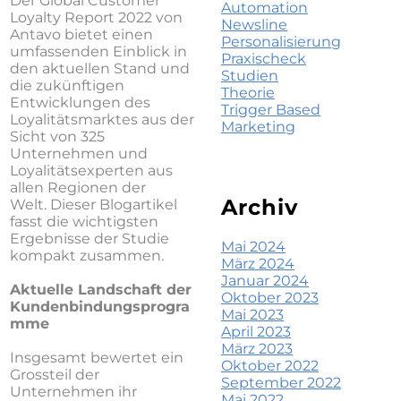
Der Global Customer
Automation
Loyalty Report 2022 von
Newsline
Antavo bietet einen
Personalisierung
umfassenden Einblick in
Praxischeck
den aktuellen Stand und
Studien
die zukünftigen
Theorie
Entwicklungen des
Trigger Based
Loyalitätsmarktes aus der
Marketing
Sicht von 325
Unternehmen und
Loyalitätsexperten aus
allen Regionen der
Archiv
Welt. Dieser Blogartikel
fasst die wichtigsten
Ergebnisse der Studie
Mai 2024
kompakt zusammen.
März 2024
Januar 2024
Aktuelle Landschaft der
Oktober 2023
Kundenbindungsprogra
Mai 2023
mme
April 2023
März 2023
Insgesamt bewertet ein
Oktober 2022
Grossteil der
September 2022
Unternehmen ihr
Mai 2022