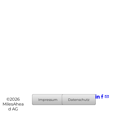
©2026
Impressum
Datenschutz
MilesAhea
d AG